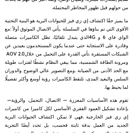
من
حولهم
قبل
ظهور
المخاطر
المحتملة
.
ما
يميز
حقًا
اكتشاف
إي
زي
فيز
للحيوانات
البرية
هو
البنية
التحتية
الأقوى
التي
تم
بناؤها
في
السلسلة
.
يأتي
الاتصال
الموثوق
أولاً
:
مع
الواي
فاي
6
و
4G
الذي
يتبدل
تلقائيًا،
تظل
الكاميرات
متصلة
وقادرة
على
الاستجابة
حتى
عندما
يكون
المستخدمون
بعيدين
عن
الشبكات
المستقرة
.
تأتي
القدرة
على
التحمل
من
خلال
AOV 2.0
ومرونة
الطاقة
الشمسية،
مما
يبقي
النظام
نشطًا
لفترات
طويلة
مع
الحد
الأدنى
من
الصيانة
.
ومع
التصوير
عالي
الوضوح
والدوران
السلس
والبعيد
المدى،
تلتقط
الكاميرات
رؤية
أوسع
وأكثر
تفصيلًا
لما
يحيط
بها
.
تقوم
هذه
الأساسيات
المعززة
—
الاتصال،
التحمل،
والرؤية
—
بإعادة
تشكيل
العمود
الفقري
الأساسي
لكل
كاميرا
من
كاميرات
إي
زي
فيز
الخارجية
.
فهي
لا
تمكن
اكتشاف
الحيوانات
البرية
الجديد
من
العمل
بدقة
ثابتة
فحسب،
بل
تحدد
أيضًا
التجربة