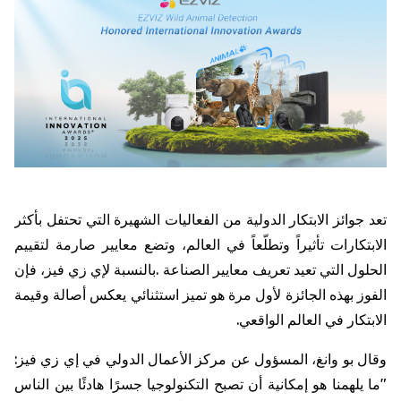
تعد
جوائز
الابتكار
الدولية
من
الفعاليات
الشهيرة
التي
تحتفل
بأكثر
الابتكارات
تأثيراً
وتطلّعاً
في
العالم،
وتضع
معايير
صارمة
لتقييم
الحلول
التي
تعيد
تعريف
معايير
الصناعة
.
بالنسبة
لإي
زي
فيز،
فإن
الفوز
بهذه
الجائزة
لأول
مرة
هو
تميز
استثنائي
يعكس
أصالة
وقيمة
الابتكار
في
العالم
الواقعي
.
وقال
بو
وانغ،
المسؤول
عن
مركز
الأعمال
الدولي
في
إي
زي
فيز
:
"
ما
يلهمنا
هو
إمكانية
أن
تصبح
التكنولوجيا
جسرًا
هادئًا
بين
الناس