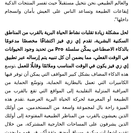
والعالم
الطبيعي
.
نحن
نتخيل
مستقبلاً
حيث
تفسر
المنتجات
الذكية
إيقاعات
الطبيعة
وتساعد
الناس
على
العيش
بأمان
وانسجام
داخلها
."
لحل
مشكلة
زيادة
تقلبات
نشاط
الحياة
البرية
بالقرب
من
المناطق
السكنية
البشرية،
تقدم
إي
زي
فيز
اكتشافًا
مخصصًا
مدعومًا
بالذكاء
الاصطناعي
يمكّن
سلسلة
Pro
من
تحديد
وجود
الحيوانات
في
الوقت
الفعلي،
مما
يضمن
أن
كل
تنبيه
يتم
إرساله
عبر
تطبيق
إي
زي
فيز
يكون
في
الوقت
المناسب
وملائمًا
وقابلًا
للعمل
.
توسع
هذه
الذكاء
المضاف
بشكل
كبير
المواقف
التي
يمكن
أن
توفر
فيها
الكاميرات
التي
تعمل
بالبطارية
الحماية،
وتوسّع
الحماية
من
المراقبة
المنزلية
التقليدية
إلى
المواقع
التي
تقع
بالقرب
من
الطبيعة
أو
المعرضة
لحركة
الحياة
البرية
العرضية
.
تقدم
هذه
الميزة
راحة
بال
لمجموعة
واسعة
من
المستخدمين،
من
أولئك
الذين
يعيشون
بالقرب
من
المناظر
الطبيعية
المفتوحة
إلى
أولئك
الذين
يشرفون
على
المساحات
الخارجية
المشتركة،
من
خلال
تقديم
إشعارات
مبكرة،
وسياق
أوضح،
وثقة
أكبر
في
فهم
ما
يحدث