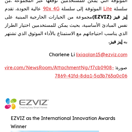
الموثوقة
التي
يمكن
للمستخدمين
توقعها
عبر
المجموعة
.
من
سلسلة
Lite
الموثوقة
إلى
سلسلة
4G
90x
عالية
الجودة،
تقدم
إيز
فيز
EZVIZ)
(
مجموعة
من
الخيارات
الخارجية
المبنية
على
نفس
المبادئ
الأساسية،
بحيث
يمكن
للمستخدمين
اختيار
الطراز
الذي
يناسب
احتياجاتهم
مع
الاستمتاع
بالأداء
الموثوق
الذي
تشتهر
به
إيز
فيز
.
Charlene Li
lixiaolan15@ezviz.com
صورة:
ewswire.com/NewsRoom/AttachmentNg/f7cb0908-
7869-41fd-8da1-5a3b763a0c06
EZVIZ as the International Innovation Awards
Winner