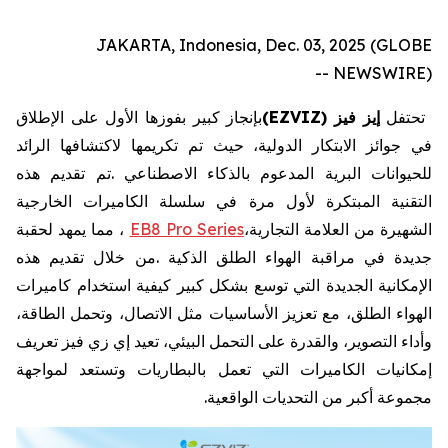
JAKARTA, Indonesia, Dec. 03, 2025 (GLOBE
NEWSWIRE) --
تحتفل
إيز
فيز
EZVIZ)
(
بإنجاز
كبير
بفوزها
الأول
على
الإطلاق
في
جوائز
الابتكار
الدولية،
حيث
تم
تكريمها
لاكتشافها
الرائد
للحيوانات
البرية
المدعوم
بالذكاء
الاصطناعي
.
تم
تقديم
هذه
التقنية
المبتكرة
لأول
مرة
في
سلسلة
الكاميرات
الخارجية
الشهيرة
من
العلامة
التجارية،
EB8 Pro Series
،
مما
يمهد
لحقبة
جديدة
في
مراقبة
الهواء
الطلق
الذكية
.
من
خلال
تقديم
هذه
الإمكانية
الجديدة
التي
توسع
بشكل
كبير
كيفية
استخدام
كاميرات
الهواء
الطلق،
مع
تعزيز
الأساسيات
مثل
الاتصال،
وتحمل
الطاقة،
وأداء
التصوير،
والقدرة
على
التحمل
البيئي،
تعيد
إي
زي
فيز
تعريف
إمكانيات
الكاميرات
التي
تعمل
بالبطاريات
وتستعد
لمواجهة
مجموعة
أكبر
من
التحديات
الواقعية
.